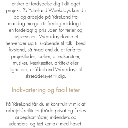
ønsker at fordybelse dig i dit eget
projekt. På YdreLand Weekdays kan du
bo og
arbejde på YdreLand fra
mandag morgen til fredag middag til
en fordelagtig pris uden for ferier og
højsæsonen. Weekdays-formatet
henvender sig til skabende til folk i bred
forstand, så hvad end du er forfatter,
projektleder, forsker,
billedkunstner,
musiker,
iværksætter, a
rkitekt eller
lignende, er YdreLand Weekdays til
skræddersyet til dig.
Indkvartering og faciliteter
På YdreLand får du et konstruktivt mix af
arbejdsfaciliteter (både priv
at og fælles
arbejdsområder, indendørs og
udendørs) og tæt kontakt med havet,