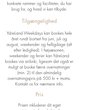
konkrete rammer og faciliteter, du har
brug for, og hvad vi kan tilbyde.
Tilgængel
igh
ed
YdreLand Weekdays kan bookes hele
året rundt bortset fra juni, juli og
august, weekender og helligdage (alt
efter ledighed). I højsæsonen,
weekender og ferier kan YdreLand
bookes via airbnb, ligesom det også er
muligt at booke færre overnatninger
(min. 2) til den almindelig
overnatningspris på 500 kr + moms.
Kontakt os for nærmere info.
Pris
Prisen inkluderer
dit eget