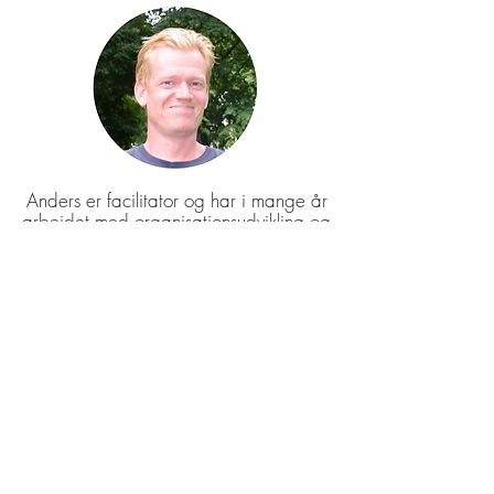
Anders er facilitator og har i mange år
arbejdet med organisationsudvikling og
læring på uddannelsesinstitutioner og i
private virksomheder. Han har et særligt
fokus på læringsmiljøer og har
bidraget til forskellige antologier om
blandt andet digitale nomader og
fleksible arbejdsformer. I efteråret
2022 flyttede Anders ind på YdreLand
og er med til at drive udviklingen af
stedet.