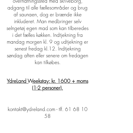
overnatningssted med skriveborg,
adgang til alle fællesområder og
brug
af saunaen, dog er brænde ikke
inkluderet. Man medbringer selv
selngetøj egen mad som kan tilberedes
i det fælles køkken.
Indtjekning fra
mandag morgen kl. 9
og udtjekning er
senest
fredag kl.12. Indtjekning
søndag aften eller senere om fredagen
kan tilkøbes.
YdreLand Weekstay: kr. 1600 + moms
(1-2 personer).
kontakt@ydreland.co
m - tlf.
61 68 10
58